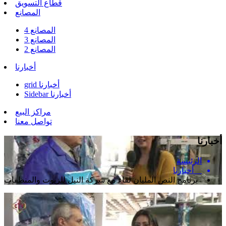
قطاع التسويق
المصانع
المصانع 4
المصانع 3
المصانع 2
أخبارنا
grid أخبارنا
Sidebar أخبارنا
مراكز البيع
تواصل معنا
أخبارنا
الرئيسة
أخبارنا
برنامج النص المليان لقاء مع شركة النيل للزيوت والمنظفات