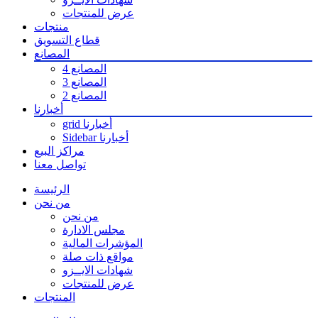
عرض للمنتجات
منتجات
قطاع التسويق
المصانع
المصانع 4
المصانع 3
المصانع 2
أخبارنا
grid أخبارنا
Sidebar أخبارنا
مراكز البيع
تواصل معنا
الرئيسة
من نحن
من نحن
مجلس الادارة
المؤشرات المالية
مواقع ذات صلة
شهادات الايــزو
عرض للمنتجات
المنتجات