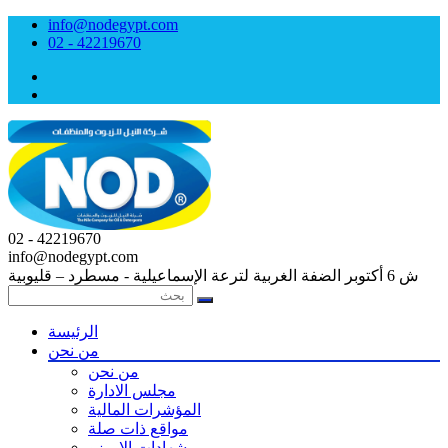
info@nodegypt.com
02 - 42219670
02 - 42219670
info@nodegypt.com
ش 6 أكتوبر الضفة الغربية لترعة الإسماعيلية - مسطرد – قليوبية
الرئيسة
من نحن
من نحن
مجلس الادارة
المؤشرات المالية
مواقع ذات صلة
شهادات الايــزو