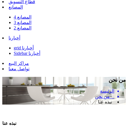
قطاع التسويق
المصانع
المصانع 4
المصانع 3
المصانع 2
أخبارنا
grid أخبارنا
Sidebar أخبارنا
مراكز البيع
تواصل معنا
من نحن
الرئيسة
من نحن
نبذه عنا
نبذه عنا