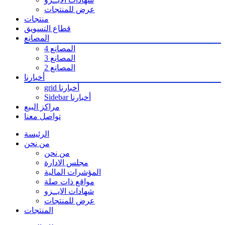
عرض للمنتجات
منتجات
قطاع التسويق
المصانع
المصانع 4
المصانع 3
المصانع 2
أخبارنا
grid أخبارنا
Sidebar أخبارنا
مراكز البيع
تواصل معنا
الرئيسة
من نحن
من نحن
مجلس الادارة
المؤشرات المالية
مواقع ذات صلة
شهادات الايــزو
عرض للمنتجات
المنتجات