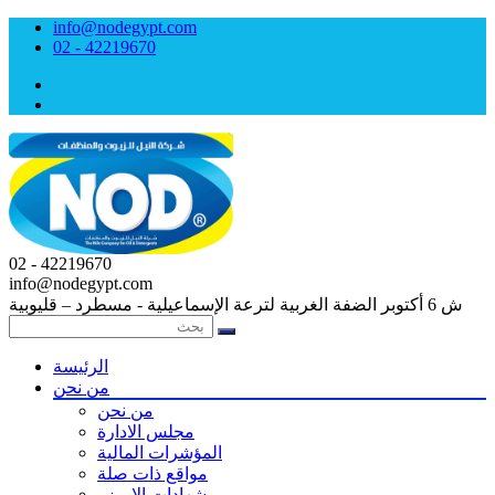
info@nodegypt.com
02 - 42219670
02 - 42219670
info@nodegypt.com
ش 6 أكتوبر الضفة الغربية لترعة الإسماعيلية - مسطرد – قليوبية
الرئيسة
من نحن
من نحن
مجلس الادارة
المؤشرات المالية
مواقع ذات صلة
شهادات الايــزو