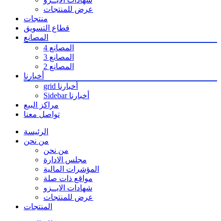
عرض للمنتجات
منتجات
قطاع التسويق
المصانع
المصانع 4
المصانع 3
المصانع 2
أخبارنا
grid أخبارنا
Sidebar أخبارنا
مراكز البيع
تواصل معنا
الرئيسة
من نحن
من نحن
مجلس الادارة
المؤشرات المالية
مواقع ذات صلة
شهادات الايــزو
عرض للمنتجات
المنتجات