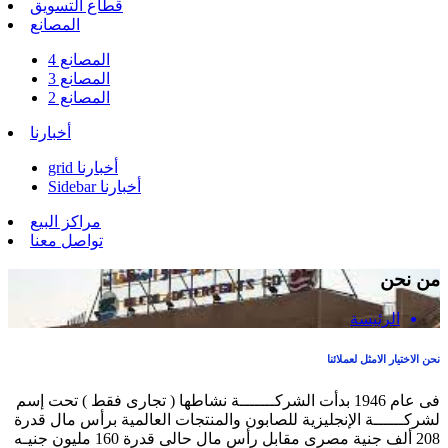
قطاع التسويق
المصانع
المصانع 4
المصانع 3
المصانع 2
أخبارنا
grid أخبارنا
Sidebar أخبارنا
مراكز البيع
تواصل معنا
من نحن
الرئيسة
نحن الاختيار الامثل لعملائنا
فى عام 1946 بدأت الشركـــــــة نشاطها ( تجارى فقط ) تحت إسم
لشركــــــة الإنجليزية للصابون والمنتجات العالمية برأس مال قدرة
208 ألف جنية مصرى مقابل رأس مال حالى قدرة 160 مليون جنيـه