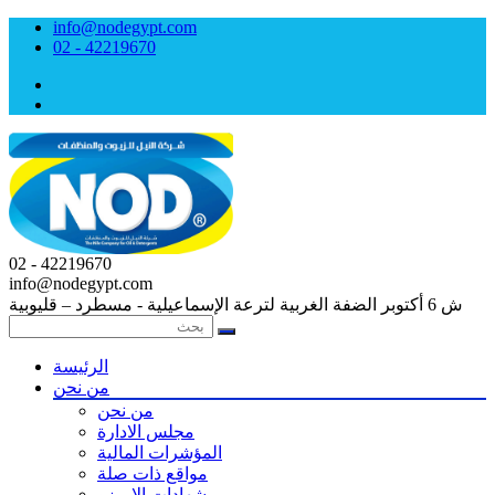
info@nodegypt.com
02 - 42219670
02 - 42219670
info@nodegypt.com
ش 6 أكتوبر الضفة الغربية لترعة الإسماعيلية - مسطرد – قليوبية
الرئيسة
من نحن
من نحن
مجلس الادارة
المؤشرات المالية
مواقع ذات صلة
شهادات الايــزو