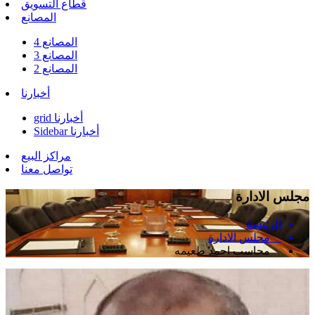
قطاع التسويق
المصانع
المصانع 4
المصانع 3
المصانع 2
أخبارنا
grid أخبارنا
Sidebar أخبارنا
مراكز البيع
تواصل معنا
مجلس الادارة
الرئيسة
مجلس الادارة
محاسب احمد طعيمه