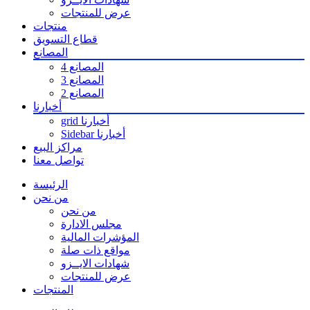
عرض للمنتجات
منتجات
قطاع التسويق
المصانع
المصانع 4
المصانع 3
المصانع 2
أخبارنا
grid أخبارنا
Sidebar أخبارنا
مراكز البيع
تواصل معنا
الرئيسة
من نحن
من نحن
مجلس الادارة
المؤشرات المالية
مواقع ذات صلة
شهادات الايــزو
عرض للمنتجات
المنتجات