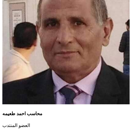
محاسب احمد طعيمه
العضو المنتدب