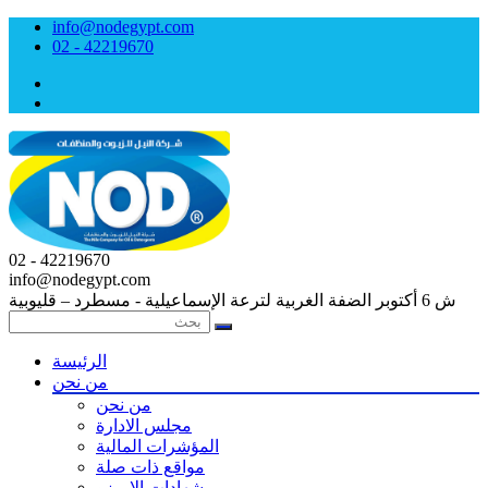
info@nodegypt.com
02 - 42219670
02 - 42219670
info@nodegypt.com
ش 6 أكتوبر الضفة الغربية لترعة الإسماعيلية - مسطرد – قليوبية
الرئيسة
من نحن
من نحن
مجلس الادارة
المؤشرات المالية
مواقع ذات صلة
شهادات الايــزو